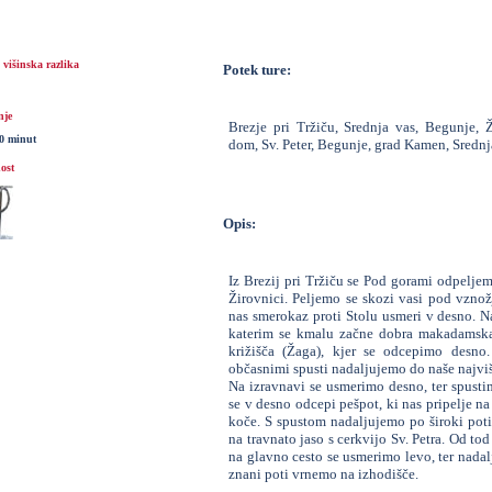
višinska razlika
Potek ture:
nje
Brezje pri Tržiču, Srednja vas, Begunje, Ž
30 minut
dom, Sv. Peter, Begunje, grad Kamen, Srednja
ost
Opis:
Iz Brezij pri Tržiču se Pod gorami odpelje
Žirovnici. Peljemo se skozi vasi pod vzno
nas smerokaz proti Stolu usmeri v desno. 
katerim se kmalu začne dobra makadamska 
križišča (Žaga), kjer se odcepimo desn
občasnimi spusti nadaljujemo do naše najviš
Na izravnavi se usmerimo desno, ter spusti
se v desno odcepi pešpot, ki nas pripelje n
koče. S spustom nadaljujemo po široki poti,
na travnato jaso s cerkvijo Sv. Petra. Od tod
na glavno cesto se usmerimo levo, ter nada
znani poti vrnemo na izhodišče.