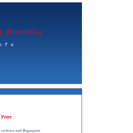
a dnevnika
nfo
 Peter
o cerkvice nad Begunjami.