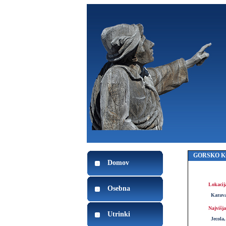
GORSKO K
Domov
Lokacij
Osebna
Karav
Najvišja
Utrinki
Jecola