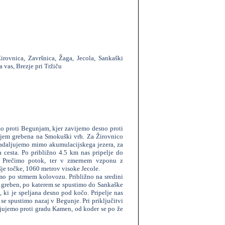
irovnica, Završnica, Žaga, Jecola, Sankaški
 vas, Brezje pri Tržiču
mo proti Begunjam, kjer zavijemo desno proti
žjem grebena na Smokuški vrh. Za Žirovnico
Nadaljujemo mimo akumulacijskega jezera, za
cesta. Po približno 4.5 km nas pripelje do
o. Prečimo potok, ter v zmernem vzponu z
je točke, 1060 metrov visoke Jecole.
mo po strmem kolovozu. Približno na sredini
a greben, po katerem se spustimo do Sankaške
 ki je speljana desno pod kočo. Pripelje nas
 se spustimo nazaj v Begunje. Pri priključitvi
ljujemo proti gradu Kamen, od koder se po že