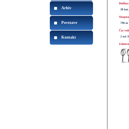
Dolžina
Arhiv
38 km
Skupna 
Povezave
790 m
Čas vož
2 uri 
Kontakt
Zahtevn