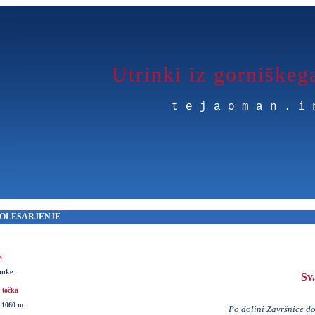
Utrinki iz gorniškeg
tejaoman.i
OLESARJENJE
a
anke
Sv.
 točka
, 1060 m
Po dolini Završnice d