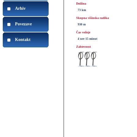
Dolžina
Arhiv
73 km
Skupna višinska razlika
Povezave
930 m
Čas vožnje
4 ure 15 minut
Kontakt
Zahtevnost