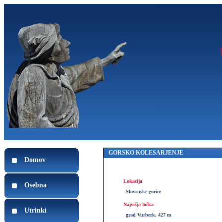
GORSKO KOLESARJENJE
Domov
Lokacija
Osebna
Slovenske gorice
Najvišja točka
Utrinki
grad Vurberk, 427 m