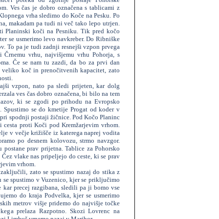
. Ves čas je dobro označena s tablicami z
Klopnega vrha sledimo do Koče na Pesku. Po
na, makadam pa tudi ni več tako lepo utrjen.
i Planinski koči na Pesniku. Tik pred kočo
ter se usmerimo levo navkreber. Do Ribniške
v. To pa je tudi zadnji resnejši vzpon prvega
i Črnemu vrhu, najvišjemu vrhu Pohorja, s
ma. Če se nam tu zazdi, da bo za prvi dan
 veliko koč in prenočitvenih kapacitet, zato
osti.
i vzpon, nato pa sledi prijeten, kar dolg
erzala ves čas dobro označena, bi bilo na tem
kazov, ki se zgodi po prihodu na Evropsko
. Spustimo se do kmetije Progat od koder v
ri spodnji postaji žičnice. Pod Kočo Planinc
pi cesta proti Koči pod Kremžarjevim vrhom.
e v večje križišče iz katerega naprej vodita
moramo po desnem kolovozu, strmo navzgor.
 postane prav prijetna. Tablice za Pohorsko
Čez vlake nas pripeljejo do ceste, ki se prav
rjevim vrhom.
aključili, zato se spustimo nazaj do stika z
 se spustimo v Vuzenico, kjer se priključimo
kar precej razgibana, sledili pa ji bomo vse
ujemo do kraja Podvelka, kjer se usmerimo
skih metrov višje pridemo do najvišje točke
okega prelaza Razpotno. Skozi Lovrenc na
ozi Limbuš vrnemo nazaj v Maribor.