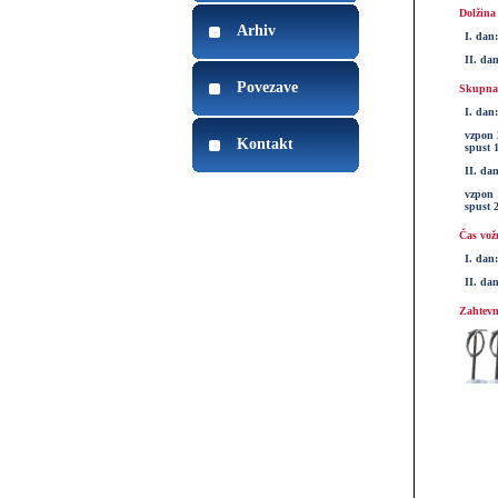
Dolžina
Arhiv
I. dan
II. da
Povezave
Skupna 
I. dan:
vzpon 
Kontakt
spust 
II. dan
vzpon 
spust 
Čas vož
I. dan:
II. da
Zahtevn