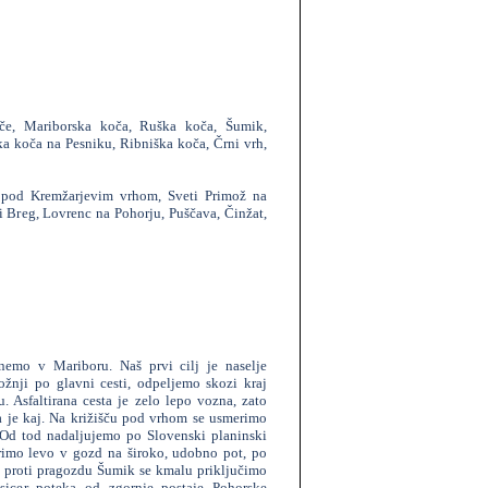
če, Mariborska koča, Ruška koča, Šumik,
a koča na Pesniku, Ribniška koča, Črni vrh,
 pod Kremžarjevim vrhom, Sveti Primož na
 Breg, Lovrenc na Pohorju, Puščava, Činžat,
emo v Mariboru. Naš prvi cilj je naselje
žnji po glavni cesti, odpeljemo skozi kraj
 Asfaltirana cesta je zelo lepo vozna, zato
a je kaj. Na križišču pod vrhom se usmerimo
 Od tod nadaljujemo po Slovenski planinski
erimo levo v gozd na široko, udobno pot, po
i proti pragozdu Šumik se kmalu priključimo
 sicer poteka od zgornje postaje Pohorske