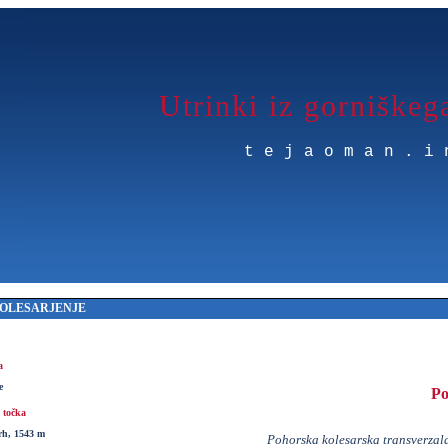
Utrinki iz gorniškeg
tejaoman.i
OLESARJENJE
a
e
Po
 točka
rh, 1543 m
Pohorska kolesarska transverzala