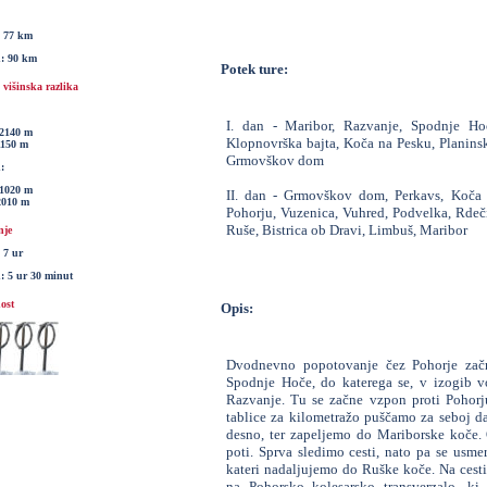
: 77 km
n: 90 km
Potek ture:
višinska razlika
I. dan - Maribor, Razvanje, Spodnje Ho
2140 m
Klopnovrška bajta, Koča na Pesku, Planinsk
1150 m
Grmovškov dom
:
1020 m
II. dan - Grmovškov dom, Perkavs, Koča
2010 m
Pohorju, Vuzenica, Vuhred, Podvelka, Rdeči
Ruše, Bistrica ob Dravi, Limbuš, Maribor
nje
 7 ur
n: 5 ur 30 minut
ost
Opis:
Dvodnevno popotovanje čez Pohorje začn
Spodnje Hoče, do katerega se, v izogib vo
Razvanje. Tu se začne vzpon proti Pohorju.
tablice za kilometražo puščamo za seboj d
desno, ter zapeljemo do Mariborske koče.
poti. Sprva sledimo cesti, nato pa se usm
kateri nadaljujemo do Ruške koče. Na cest
na Pohorsko kolesarsko transverzalo, ki