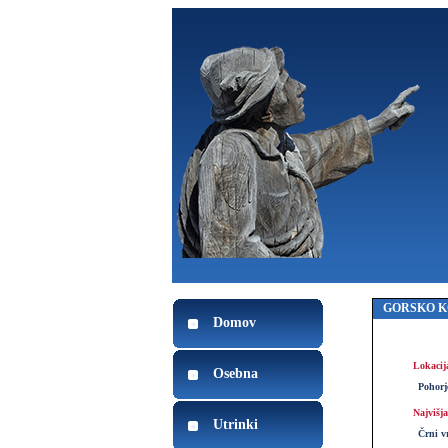
GORSKO K
Domov
Lokacij
Osebna
Pohorj
Najvišja
Utrinki
Črni v