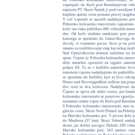
vzpenjače do Koče pod Kremžarjevim vrhom
napisom PT. Skozi Šumik ji pod vznožjem 
krajšem spustu cesta postane precej razgiba
V več vzponih in spustih nadaljujemo prot
Pohorsko kolesarsko tranverzalo zapustimo 
koče nas čaka približno 400 višinskih metro
dne. Od koče sledimo markirani poti prot
katerega se spustimo do Grmovškovega do
dovolj, si vzamemo pavzo. Sicer je na poti
imamo za izoblikovanje etap kar nekaj možn
Nad Grmovškovim domom naletimo na krajš
spust. Čeprav je Pohorska kolesarska transv
delu smiselno opozoriti na izgubo smero
pešpot E6. Tu se v križišču usmerimo levo
zmernem vzponu nadaljujemo do parkirišča p
se spustimo do križišča, kjer se levo odce
Desno nad Slovenjgraškim sedlom nas pripelj
dve cesti in dva kolovoza. Nadaljevati 
Čeprav se sprva zdi slabo vozen, pot kmalu
kolesarsko tranverzalo se ponovno zgostijo. 
nesramno strmo vzpne do Koče pod Kremža
S Pohorsko kolesarsko transverzalo smo tu z
glavno cesto. Skozi Sveti Primož na Pohorju
na Dravsko kolesarsko pot. V prvem delu je 
do Maribora (57 km). Skozi Vuhred nadalj
desno, po dolini navzgor. Dobrih 200 višin
Dravske kolesarske poti, 543 metrov vis
Pohorju nadaljujemo do Ruš od koder se sk