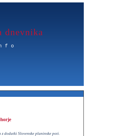
a dnevnika
nfo
horje
 z dodatki Slovenske planinske poti.