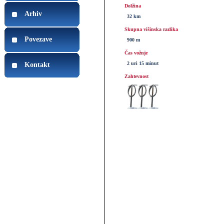
Dolžina
Arhiv
32 km
Skupna višinska razlika
Povezave
900 m
Čas vožnje
2 uri 15 minut
Kontakt
Zahtevnost