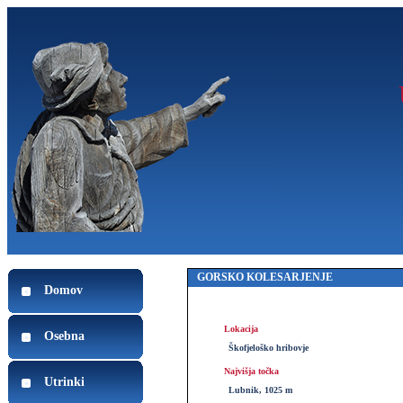
GORSKO KOLESARJENJE
Domov
Lokacija
Osebna
Škofjeloško hribovje
Najvišja točka
Utrinki
Lubnik, 1025 m