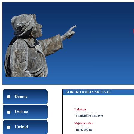
GORSKO KOLESARJENJE
Domov
Lokacija
Osebna
Škofjeloško hribovje
Najvišja točka
Utrinki
Rovt, 890 m