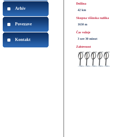
Dolžina
Arhiv
42 km
Skupna višinska razlika
Povezave
1650 m
Čas vožnje
3 ure 30 minut
Kontakt
Zahtevnost