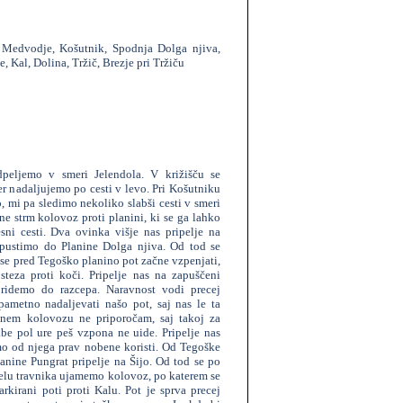
l, Medvodje, Košutnik, Spodnja Dolga njiva,
, Kal, Dolina, Tržič, Brezje pri Tržiču
peljemo v smeri Jelendola. V križišču se
 nadaljujemo po cesti v levo. Pri Košutniku
o, mi pa sledimo nekoliko slabši cesti v smeri
ne strm kolovoz proti planini, ki se ga lahko
i cesti. Dva ovinka višje nas pripelje na
spustimo do Planine Dolga njiva. Od tod se
se pred Tegoško planino pot začne vzpenjati,
teza proti koči. Pripelje nas na zapuščeni
ridemo do razcepa. Naravnost vodi precej
pametno nadaljevati našo pot, saj nas le ta
vnem kolovozu ne priporočam, saj takoj za
be pol ure peš vzpona ne uide. Pripelje nas
mo od njega prav nobene koristi. Od Tegoške
anine Pungrat pripelje na Šijo. Od tod se po
lu travnika ujamemo kolovoz, po katerem se
kirani poti proti Kalu. Pot je sprva precej