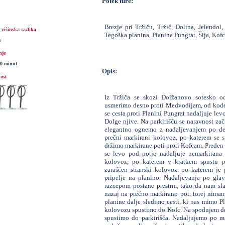
Potek ture:
Brezje pri Tržiču, Tržič, Dolina, Jelendo
višinska razlika
Tegoška planina, Planina Pungrat, Šija, Kofce
m
nje
30 minut
Opis:
ost
Iz Tržiča se skozi Dolžanovo sotesko od
usmerimo desno proti Medvodijam, od koder
se cesta proti Planini Pungrat nadaljuje lev
Dolge njive. Na parkirišču se naravnost zač
elegantno ognemo z nadaljevanjem po desn
prečni markirani kolovoz, po katerem se 
držimo markirane poti proti Kofcam. Preden 
se levo pod potjo nadaljuje nemarkirana s
kolovoz, po katerem v kratkem spustu p
zaraščen stranski kolovoz, po katerem je 
pripelje na planino. Nadaljevanja po gla
razcepom postane prestrm, tako da nam sla
nazaj na prečno markirano pot, torej nima
planine dalje sledimo cesti, ki nas mimo Pl
kolovozu spustimo do Kofc. Na spodnjem de
spustimo do parkirišča. Nadaljujemo po mar