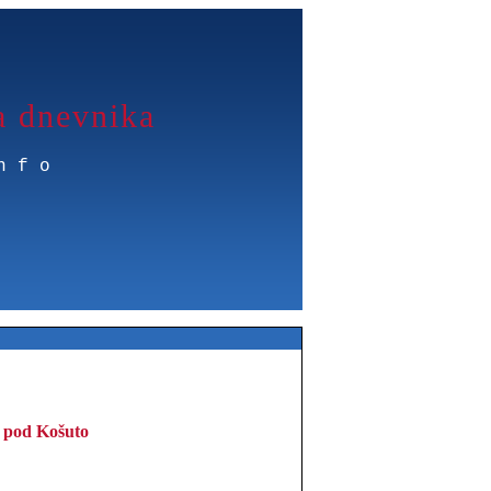
a dnevnika
nfo
 pod Košuto