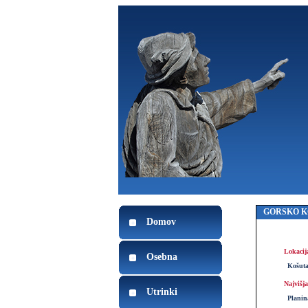
GORSKO K
Domov
Lokacij
Osebna
Košuta
Najvišja
Utrinki
Planin