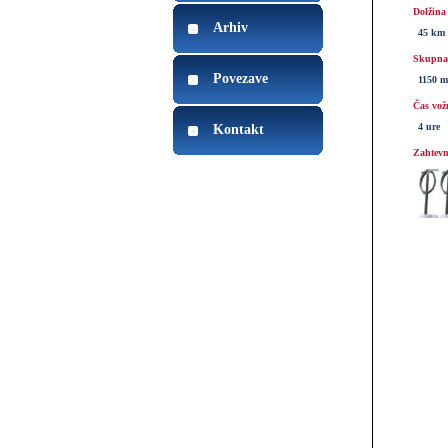
Dolžina
Arhiv
45 km
Skupna 
Povezave
1150 m
Čas vož
4 ure
Kontakt
Zahtevn