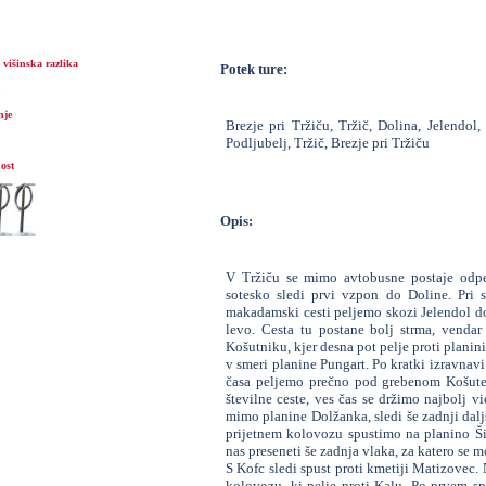
višinska razlika
Potek ture:
nje
Brezje pri Tržiču, Tržič, Dolina, Jelendol
Podljubelj, Tržič, Brezje pri Tržiču
ost
Opis:
V Tržiču se mimo avtobusne postaje odpe
sotesko sledi prvi vzpon do Doline. Pri 
makadamski cesti peljemo skozi Jelendol d
levo. Cesta tu postane bolj strma, vendar
Košutniku, kjer desna pot pelje proti planin
v smeri planine Pungart. Po kratki izravnavi
časa peljemo prečno pod grebenom Košute 
številne ceste, ves čas se držimo najbolj vi
mimo planine Dolžanka, sledi še zadnji dalj
prijetnem kolovozu spustimo na planino Ši
nas preseneti še zadnja vlaka, za katero se
S Kofc sledi spust proti kmetiji Matizovec
kolovozu, ki pelje proti Kalu. Po prvem sp