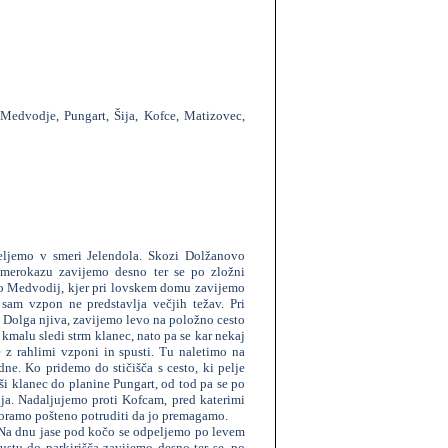
, Medvodje, Pungart, Šija, Kofce, Matizovec,
ljemo v smeri Jelendola. Skozi Dolžanovo
smerokazu zavijemo desno ter se po zložni
o Medvodij, kjer pri lovskem domu zavijemo
 sam vzpon ne predstavlja večjih težav. Pri
i Dolga njiva, zavijemo levo na položno cesto
 kmalu sledi strm klanec, nato pa se kar nekaj
z rahlimi vzponi in spusti. Tu naletimo na
dne. Ko pridemo do stičišča s cesto, ki pelje
ši klanec do planine Pungart, od tod pa se po
ja. Nadaljujemo proti Kofcam, pred katerimi
 moramo pošteno potruditi da jo premagamo.
. Na dnu jase pod kočo se odpeljemo po levem
ustu do parkirišča zavijemo desno ter se, po