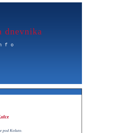
a dnevnika
nfo
ofce
e pod Košuto.