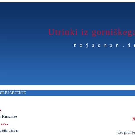
Utrinki iz gorniškeg
tejaoman.i
OLESARJENJE
a
, Karavanke
K
 točka
a Šija, 1531 m
Čez planin