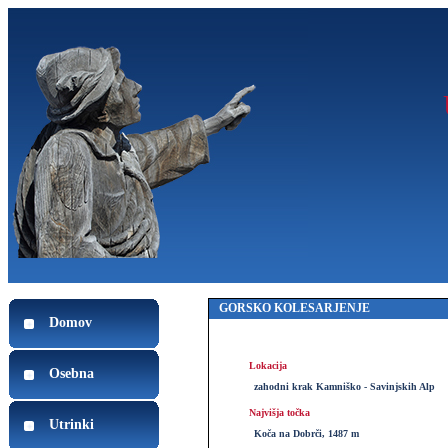
GORSKO KOLESARJENJE
Domov
Lokacija
Osebna
zahodni krak Kamniško - Savinjskih Alp
Najvišja točka
Utrinki
Koča na Dobrči, 1487 m