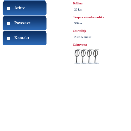
Dolžina
Arhiv
20 km
Skupna višinska razlika
Povezave
990 m
Čas vožnje
2 uri 5 minut
Kontakt
Zahtevnost