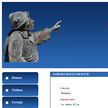
GORSKO KOLESARJENJE
Domov
Lokacija
Osebna
Bizeljsko
Najvišja točka
Utrinki
Sv. Jedert, 477 m