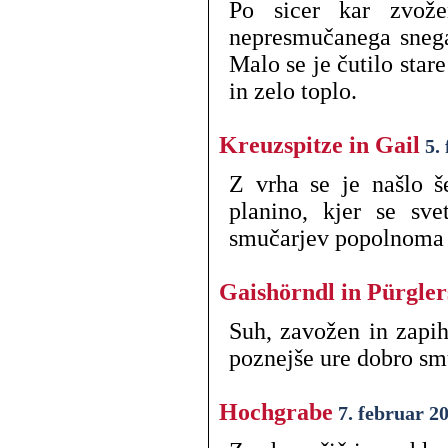
Po sicer kar zvož
nepresmučanega snega.
Malo se je čutilo sta
in zelo toplo.
Kreuzspitze in Gail
5.
Z vrha se je našlo š
planino, kjer se sve
smučarjev popolnoma z
Gaishörndl in Pürgle
Suh, zavožen in zapih
poznejše ure dobro sm
Hochgrabe
7. februar 2