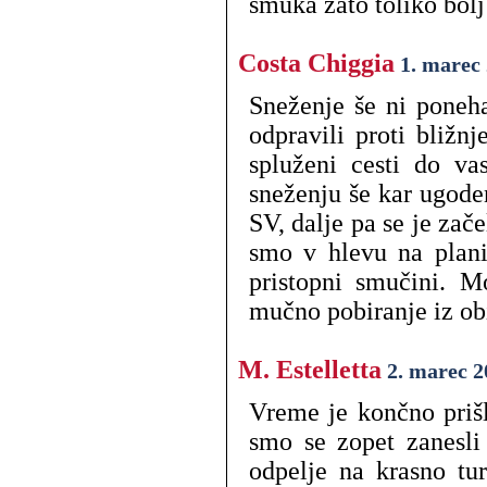
smuka zato toliko bol
Costa Chiggia
1. marec
Sneženje še ni poneh
odpravili proti bližn
spluženi cesti do v
sneženju še kar ugode
SV, dalje pa se je za
smo v hlevu na plani
pristopni smučini. Mo
mučno pobiranje iz obi
M. Estelletta
2. marec 2
Vreme je končno prišlo
smo se zopet zanesli 
odpelje na krasno tu