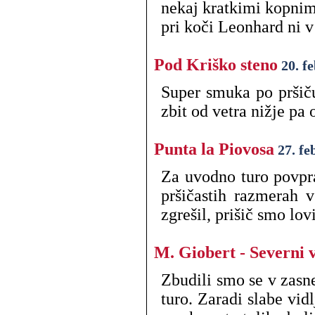
nekaj kratkimi kopnim
pri koči Leonhard ni v 
Pod Kriško steno
20. f
Super smuka po pršiču
zbit od vetra nižje pa
Punta la Piovosa
27. fe
Za uvodno turo povpra
pršičastih razmerah 
zgrešil, prišič smo lov
M. Giobert - Severni 
Zbudili smo se v zasnež
turo. Zaradi slabe vid