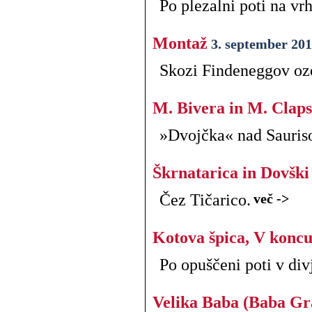
Po plezalni poti na v
Montaž
3. september 201
Skozi Findeneggov oz
M. Bivera in M. Clap
»Dvojčka« nad Sauris
Škrnatarica in Dovški
Čez Tičarico.
več ->
Kotova špica, V koncu
Po opuščeni poti v div
Velika Baba (Baba Gr