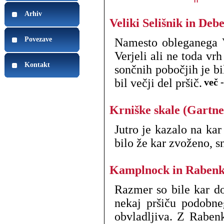
Arhiv
Veliki Selišnik in Debe
Povezave
Namesto obleganega Vi
Verjeli ali ne toda vr
Kontakt
sončnih pobočjih je bi
bil večji del pršič.
več 
Krniške skale (Gartne
Jutro je kazalo na ka
bilo že kar zvoženo, s
Kamplnock in Rabenk
Razmer so bile kar d
nekaj pršiču podobneg
obvladljiva. Z Rabenk