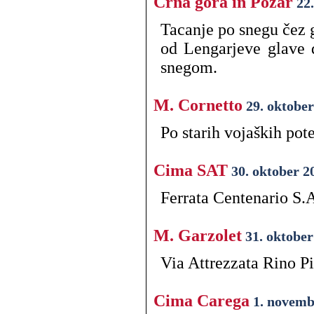
Črna gora in Požar
22
Tacanje po snegu čez 
od Lengarjeve glave d
snegom.
M. Cornetto
29. oktober
Po starih vojaških pot
Cima SAT
30. oktober 2
Ferrata Centenario S.A
M. Garzolet
31. oktober
Via Attrezzata Rino Pi
Cima Carega
1. novemb