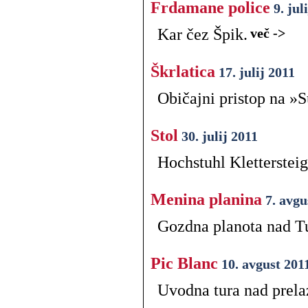
Frdamane police
9. jul
Kar čez Špik.
več ->
Škrlatica
17. julij 2011
Običajni pristop na »S
Stol
30. julij 2011
Hochstuhl Klettersteig
Menina planina
7. avgu
Gozdna planota nad T
Pic Blanc
10. avgust 201
Uvodna tura nad prela