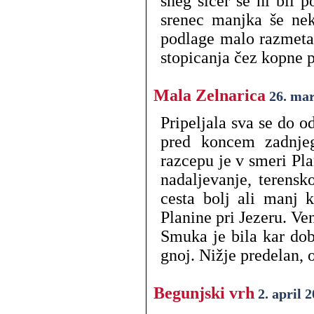
sneg sicer še ni bil 
srenec manjka še nek
podlage malo razmetal
stopicanja čez kopne p
Mala Zelnarica
26. mar
Pripeljala sva se do o
pred koncem zadnjeg
razcepu je v smeri Pl
nadaljevanje, terensk
cesta bolj ali manj 
Planine pri Jezeru. Ve
Smuka je bila kar dob
gnoj. Nižje predelan, 
Begunjski vrh
2. april 