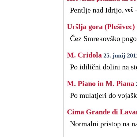
Pentlje nad Idrijo.
več 
Uršlja gora (Plešivec)
Čez Smrekovško pogor
M. Cridola
25. junij 201
Po idilični dolini na st
M. Piano in M. Piana
Po mulatjeri do vojaš
Cima Grande di Lava
Normalni pristop na na