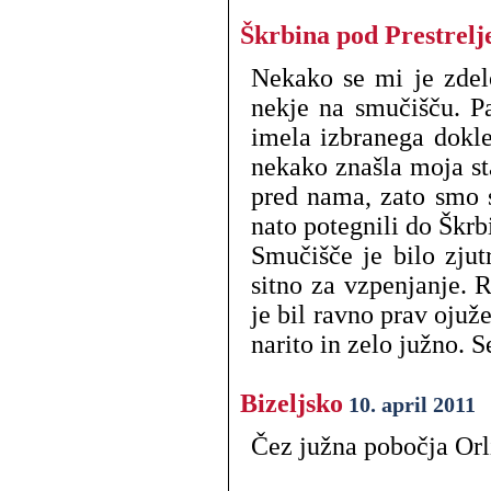
Škrbina pod Prestrel
Nekako se mi je zdelo
nekje na smučišču. P
imela izbranega dokle
nekako znašla moja st
pred nama, zato smo s
nato potegnili do Škrb
Smučišče je bilo zjut
sitno za vzpenjanje. 
je bil ravno prav ojuž
narito in zelo južno. S
Bizeljsko
10. april 2011
Čez južna pobočja Orl