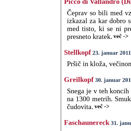
Picco di Vallandro (D
Čeprav so bili med v
izkazal za kar dobro s
med tisto, ki se ni pr
presneto kratek.
več ->
Stellkopf
23. januar 2011
Pršič in kloža, večino
Greilkopf
30. januar 20
Snega je v teh koncih 
na 1300 metrih. Smuka
čudovita.
več ->
Faschaunereck
31. jan