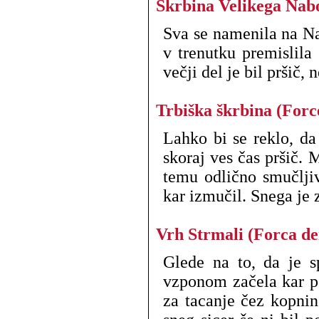
Škrbina Velikega Nab
Sva se namenila na Na
v trenutku premislila
večji del je bil pršič,
Trbiška škrbina (Forc
Lahko bi se reklo, da
skoraj ves čas pršič. 
temu odlično smučljiv
kar izmučil. Snega je 
Vrh Strmali (Forca dei
Glede na to, da je s
vzponom začela kar pe
za tacanje čez kopni