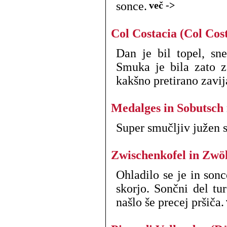
sonce.
več ->
Col Costacia (Col Cos
Dan je bil topel, sn
Smuka je bila zato z
kakšno pretirano zavija
Medalges in Sobutsch
Super smučljiv južen 
Zwischenkofel in Zwöl
Ohladilo se je in son
skorjo. Sončni del tu
našlo še precej pršiča.