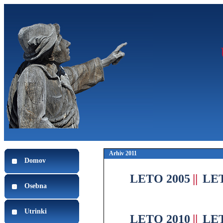
Arhiv 2011
Domov
LETO 2005
||
LET
Osebna
Utrinki
LETO 2010
||
LET