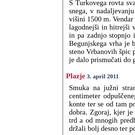
S Turkovega rovta sv
snega, v nadaljevanju
višini 1500 m. Vendar 
lagodnejši in hitrejši
in pa zadnjo stopnjo 
Begunjskega vrha je b
steno Vrbanovih špic p
je dalo prismučati do 
Plazje
3. april 2011
Smuka na južni stran
centimeter odpuščen
konte ter se od tam p
dobra. Zgoraj, kjer j
trd a od mnogih pred
držali bolj desno ter 