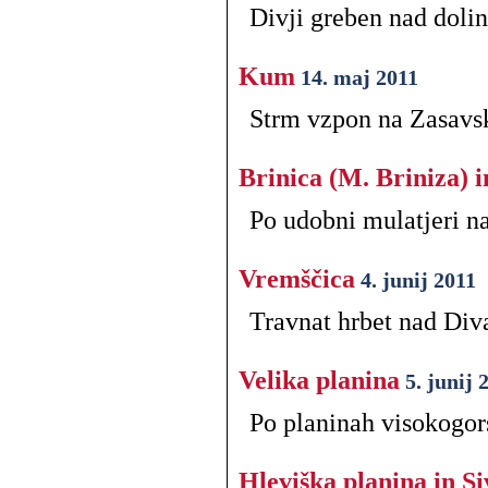
Divji greben nad doli
Kum
14. maj 2011
Strm vzpon na Zasavsk
Brinica (M. Briniza) i
Po udobni mulatjeri na
Vremščica
4. junij 2011
Travnat hrbet nad Div
Velika planina
5. junij 
Po planinah visokogo
Hleviška planina in S