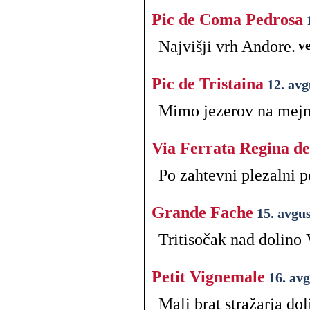
Pic de Coma Pedrosa
Najvišji vrh Andore.
ve
Pic de Tristaina
12. avg
Mimo jezerov na mejn
Via Ferrata Regina d
Po zahtevni plezalni 
Grande Fache
15. avgu
Tritisočak nad dolino
Petit Vignemale
16. av
Mali brat stražarja do