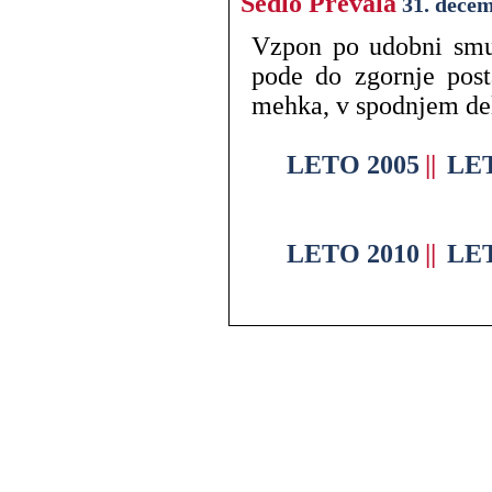
Sedlo Prevala
31. dece
Vzpon po udobni smuči
pode do zgornje post
mehka, v spodnjem del
LETO 2005
||
LET
LETO 2010
||
LET