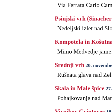
Via Ferrata Carlo Camp
Psinjski vrh (Sinache
Nedeljski izlet nad S
Kompotela in Košutn
Mimo Medvedje jame
Srednji vrh
20. novembe
Rušnata glava nad Zel
Skala in Male špice
27
Pohajkovanje nad Man
Virnikov Grintovec
18