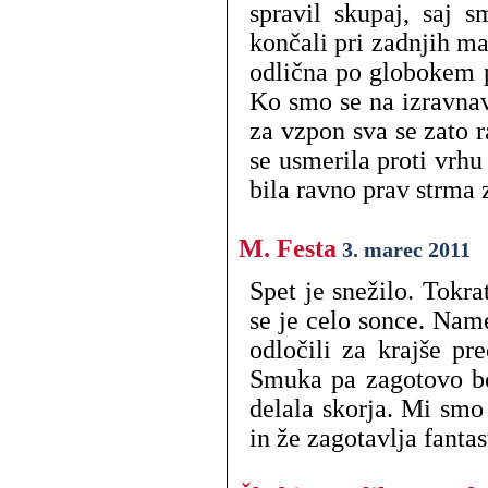
spravil skupaj, saj 
končali pri zadnjih ma
odlična po globokem p
Ko smo se na izravnav
za vzpon sva se zato r
se usmerila proti vrhu
bila ravno prav strma 
M. Festa
3. marec 2011
Spet je snežilo. Tokra
se je celo sonce. Name
odločili za krajše pr
Smuka pa zagotovo bol
delala skorja. Mi smo 
in že zagotavlja fanta