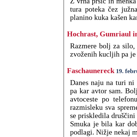
Z vrha pršič in mehka 
tura poteka čez južn
planino kuka kašen ka
Hochrast, Gumriaul i
Razmere bolj za silo, 
zvoženih kucljih pa je 
Faschaunereck
19. feb
Danes naju na turi ni
pa kar avtor sam. Bolj
avtoceste po telefo
razmisleku sva spremen
se priskledila druščin
Smuka je bila kar dob
podlagi. Nižje nekaj m